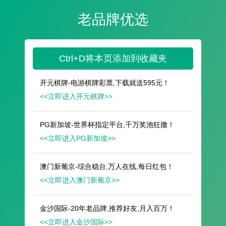
遥想公瑾当年，小乔初嫁了，雄姿英发。
羽扇纶巾，谈笑间，樯橹灰飞烟灭。
故国神游，多情应笑我，早生华发。
人生如梦，一尊还酹江月。